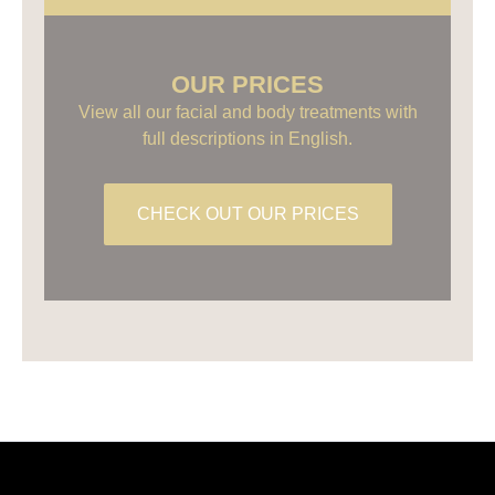
OUR PRICES
View all our facial and body treatments with
full descriptions in English.
CHECK OUT OUR PRICES