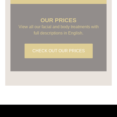
OUR PRICES
View all our facial and body treatments with
full descriptions in English.
CHECK OUT OUR PRICES